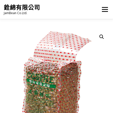
跳
銓綿有限公司
至
選單
主
JamBean Co.Ltd.
要
內
容
主頁
關於我們
TAIWAN SPECIALTY SERIES
珍珠奶茶
烘焙
雜貨
冷凍食品
火鍋類
語言:
PRODUCT CATALOGUE