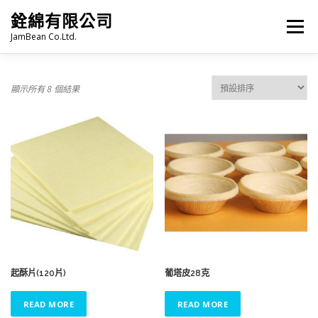
跳
銓綿有限公司
至
選單
主
JamBean Co.Ltd.
要
內
容
主頁
關於我們
TAIWAN SPECIALTY SERIES
顯示所有 8 個結果
珍珠奶茶
烘焙
雜貨
冷凍食品
火鍋類
語言:
PRODUCT CATALOGUE
起酥片(120片)
葡塔皮28克
READ MORE
READ MORE