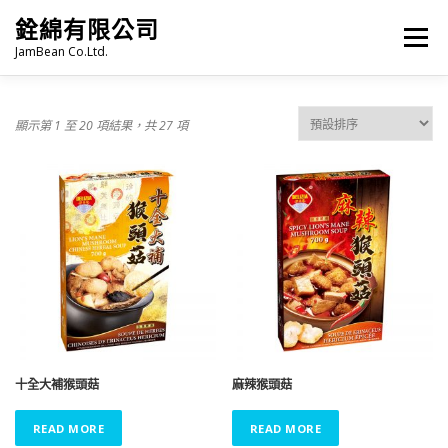
跳
銓綿有限公司
至
選單
主
JamBean Co.Ltd.
要
內
容
主頁
關於我們
TAIWAN SPECIALTY SERIES
顯示第 1 至 20 項結果，共 27 項
珍珠奶茶
烘焙
雜貨
冷凍食品
火鍋類
語言:
PRODUCT CATALOGUE
十全大補猴頭菇
麻辣猴頭菇
READ MORE
READ MORE