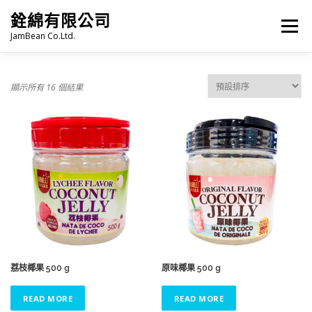
跳
銓綿有限公司
至
選單
主
JamBean Co.Ltd.
要
內
容
主頁
關於我們
TAIWAN SPECIALTY SERIES
顯示所有 16 個結果
珍珠奶茶
烘焙
雜貨
冷凍食品
火鍋類
語言:
PRODUCT CATALOGUE
荔枝椰果 500 g
原味椰果 500 g
READ MORE
READ MORE